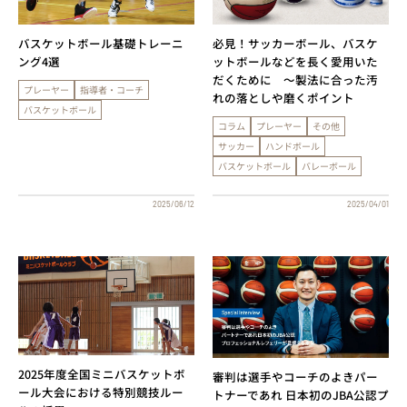
バスケットボール基礎トレーニ
必見！サッカーボール、バスケ
ング4選
ットボールなどを長く愛用いた
だくために ～製法に合った汚
プレーヤー
指導者・コーチ
れの落としや磨くポイント
バスケットボール
コラム
プレーヤー
その他
サッカー
ハンドボール
バスケットボール
バレーボール
2025/06/12
2025/04/01
2025年度全国ミニバスケットボ
審判は選手やコーチのよきパー
ール大会における特別競技ルー
トナーであれ 日本初のJBA公認プ