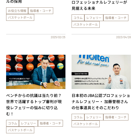
ルの採用
ロフェッショナルレフェリーが
見据える未来
お役立ち情報
指導者・コーチ
バスケットボール
コラム
レフェリー
指導者・コーチ
バスケットボール
2025/02/25
2023/04/28
ベンチからの抗議は当たり前？
日本初のJBA公認プロフェッショ
世界で活躍するトップ審判が現
ナルレフェリー・ 加藤誉樹さん
役レフェリーの悩みに切り込
の仕事道具とそのこだわり
む！
コラム
レフェリー
指導者・コーチ
コラム
レフェリー
指導者・コーチ
バスケットボール
バスケットボール