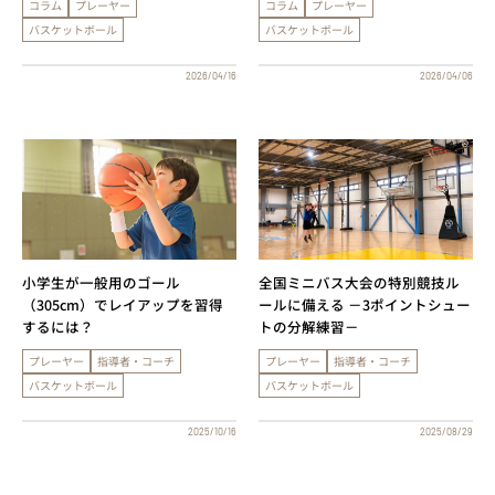
コラム
プレーヤー
コラム
プレーヤー
バスケットボール
バスケットボール
2026/04/16
2026/04/06
小学生が一般用のゴール
全国ミニバス大会の特別競技ル
（305cm）でレイアップを習得
ールに備える －3ポイントシュー
するには？
トの分解練習－
プレーヤー
指導者・コーチ
プレーヤー
指導者・コーチ
バスケットボール
バスケットボール
2025/10/16
2025/08/29