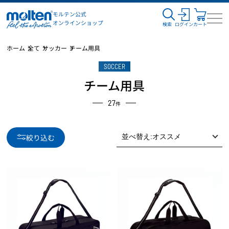
モルテン公式
オンラインショップ
検索
ログイン
カート
ホーム
全て
サッカー
チーム用具
SOCCER
チーム用具
27
件
絞り込む