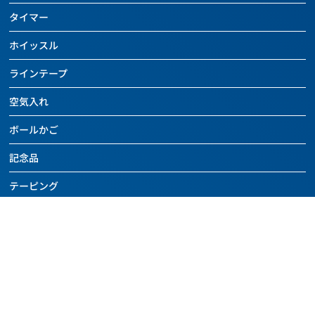
ハンドボール
全ての商品を見る
ドッジボールページを見る
チーム用具
タイマー
ボールケアグッズ
バッグ
バレーボール
全ての商品を見る
レフェリー用具
チーム用具
ホイッスル
ボールケアグッズ
バッグ
ドッジボール
トレーニング用具
レフェリー用具
チーム用具
ラインテープ
ボールケアグッズ
その他のボール
カウンター
トレーニング用具
レフェリー用具
チーム用具
空気入れ
バッグ
バスケットボール関連用具
関連用具
トレーニング用具
レフェリー用具
ボールケアグッズ
ボールかご
その他
フットサル関連用具
カウンター
トレーニング用具
チーム用具
SALE
記念品
その他
ハンドボール関連用具
関連用具
レフェリー用具
SALE
テーピング
その他
ソフトバレーボール関連用具
その他
SALE
アディダス
その他
SALE
アディダスページを見る
SALE
SALE
全ての商品を見る
セール
ニュース
フットボール
アウトレット
よくあるご質問・お問い合わせ
バスケットボール