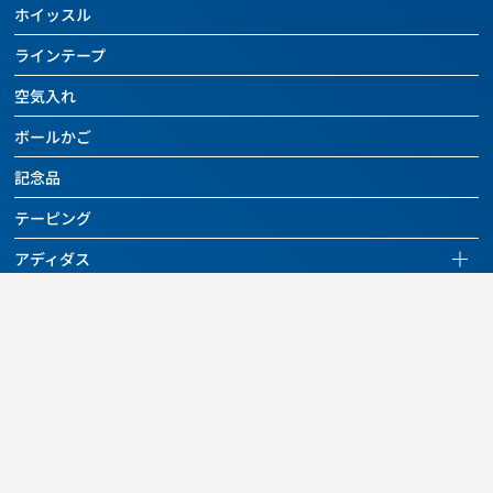
全ての商品を見る
ホイッスル
レフェリー用具
チーム用具
ボールケアグッズ
バッグ
ドッジボール
ラインテープ
トレーニング用具
レフェリー用具
チーム用具
ボールケアグッズ
その他のボール
空気入れ
カウンター
トレーニング用具
レフェリー用具
チーム用具
バッグ
バスケットボール関連用具
ボールかご
関連用具
トレーニング用具
レフェリー用具
ボールケアグッズ
その他
フットサル関連用具
記念品
カウンター
トレーニング用具
チーム用具
SALE
その他
ハンドボール関連用具
テーピング
関連用具
レフェリー用具
SALE
その他
ソフトバレーボール関連用具
アディダス
その他
SALE
その他
アディダスページを見る
SALE
SALE
SALE
全ての商品を見る
セール
ニュース
フットボール
アウトレット
よくあるご質問・お問い合わせ
バスケットボール
ご利用規約
その他のボール
個人情報保護方針
ボール用デイパック
特定商取引法に関する表示