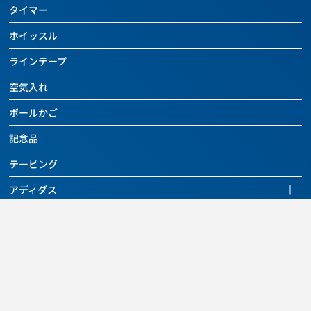
ハンドボール
全ての商品を見る
ドッジボールページを見る
タイマー
チーム用具
ボールケアグッズ
バッグ
バレーボール
全ての商品を見る
ホイッスル
レフェリー用具
チーム用具
ボールケアグッズ
バッグ
ドッジボール
ラインテープ
トレーニング用具
レフェリー用具
チーム用具
ボールケアグッズ
その他のボール
空気入れ
カウンター
トレーニング用具
レフェリー用具
チーム用具
バッグ
バスケットボール関連用具
ボールかご
関連用具
トレーニング用具
レフェリー用具
ボールケアグッズ
その他
フットサル関連用具
記念品
カウンター
トレーニング用具
チーム用具
SALE
その他
ハンドボール関連用具
テーピング
関連用具
レフェリー用具
SALE
その他
ソフトバレーボール関連用具
アディダス
その他
SALE
その他
アディダスページを見る
SALE
SALE
SALE
全ての商品を見る
セール
ニュース
フットボール
アウトレット
よくあるご質問・お問い合わせ
バスケットボール
ご利用規約
その他のボール