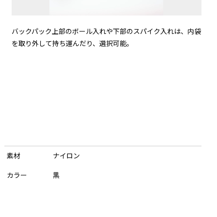
バックパック上部のボール入れや下部のスパイク入れは、内袋
を取り外して持ち運んだり、選択可能。
以内の発送となります。
ジと異なり、文字の大きさが小さくなることがあります。
刷部分がはがれ落ちる場合もあります。あらかじめご了承ください。
素材
ナイロン
容およびデザインは、第三者の肖像権・著作権・商標権・意匠権、その他の法的権
ません。
カラー
黒
さい。万一、お客様が購入商品を転売された場合、今後当社がお客様に商品を販売