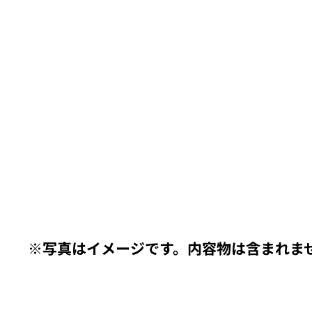
【STEP1】名入れカラーを選択
商品に印字する際の色を決定しま
商品本体の色により、対応可能な
印字できるエリアが複数ある場合
【STEP2】フォント（書体）を選
※写真はイメージです。内容物は含まれま
お好みのフォント（書体）を選び
1つの商品に印字箇所が複数ある