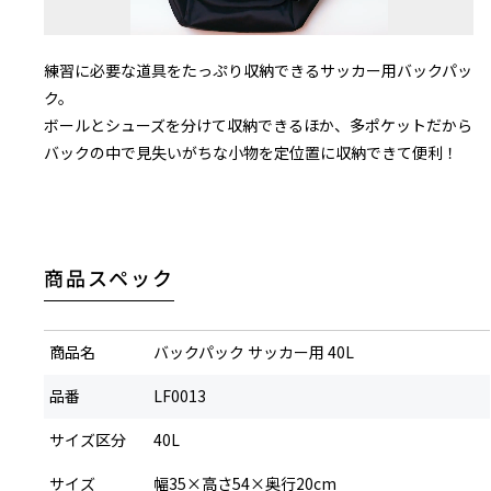
練習に必要な道具をたっぷり収納できるサッカー用バックパッ
ク。
ボールとシューズを分けて収納できるほか、多ポケットだから
バックの中で見失いがちな小物を定位置に収納できて便利！
※名入れ商品の場合は、ご入金確認後7営業日
商品スペック
※名入れ文字数が多くなった場合、写真イメー
※雨天でのご使用、稼働の摩擦などにより、印
商品名
バックパック サッカー用 40L
※お客さまにお申し込みいただくネーム入れ内
いが生じた場合も当社は一切その責任を負い
品番
LF0013
※お客さまによる購入商品の転売はご遠慮くだ
サイズ区分
40L
サイズ
幅35×高さ54×奥行20cm