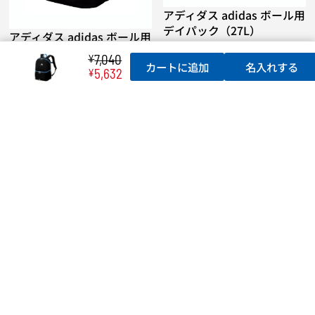
アディダス adidas ボール用
デイパック（27L）
アディダス adidas ボール用
デイパック レインカバー付
7,040
¥
カートに追加
名入れする
き（40L）
5,632
¥
13,200
7,260
¥
¥
(税込)
(税込)
アディダス adidas ボール用
デイパック（32L）
アディダス adidas ボール用