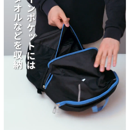
ーは異なります。
印字できるエリアが複数ある場合、すべてのエ
リアにおいて印字する色は共通になります。
【STEP2】フォント（書体）を選択
お好みのフォント（書体）を選びます。
1つの商品に印字箇所が複数ある場合、印字する
フォントや色はそれぞれ共通です。
【STEP3】名入れ内容を入力
印字したい文字や記号を指定文字数内で入力し
てください。
印字できる記号については下記を確認くださ