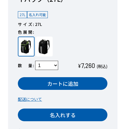
27L
名入れ可能
サイズ
27L
色展開
7,260
数量
¥
(税込)
カートに追加
配送について
名入れする