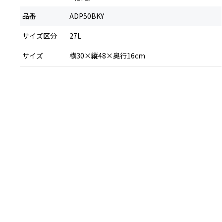
品番
ADP50BKY
サイズ区分
27L
サイズ
横30×縦48×奥行16cm
※名入れ商品の場合は、ご入金確認後7営業日
※名入れ文字数が多くなった場合、写真イメー
※雨天でのご使用、稼働の摩擦などにより、印
※お客さまにお申し込みいただくネーム入れ内
いが生じた場合も当社は一切その責任を負い
※お客さまによる購入商品の転売はご遠慮くだ