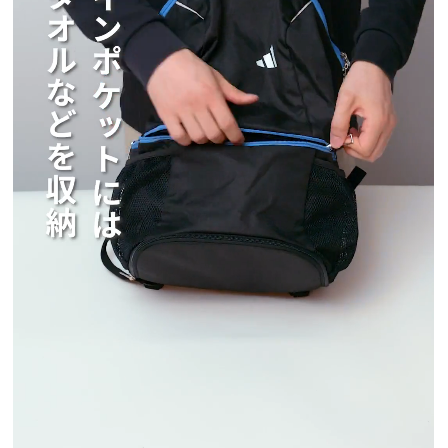
印字できるエリアが複数ある場合、すべてのエ
リアにおいて印字する色は共通になります。
【STEP2】フォント（書体）を選択
お好みのフォント（書体）を選びます。
1つの商品に印字箇所が複数ある場合、印字する
フォントや色はそれぞれ共通です。
【STEP3】名入れ内容を入力
印字したい文字や記号を指定文字数内で入力し
てください。
印字できる記号については下記を確認くださ
い。