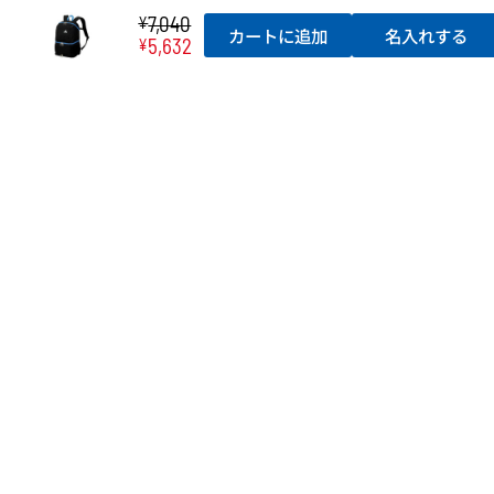
アディダス adidas ボール用
7,040
¥
デイパック レインカバー付
カートに追加
名入れする
5,632
¥
き（40L）
13,200
7,260
¥
¥
(税込)
(税込)
アディダス adidas ボール用
デイパック（32L）
アディダス adidas ボール用
デイパック（27L）
7,260
4,400
¥
¥
(税込)
(税込)