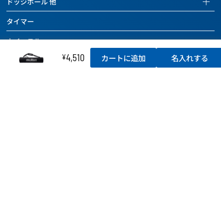
ドッジボール 他
ボールケアグッズ
バッグ
ハンドボール
全ての商品を見る
ドッジボールページを見る
チーム用具
タイマー
ボールケアグッズ
バッグ
バレーボール
全ての商品を見る
レフェリー用具
チーム用具
ホイッスル
ボールケアグッズ
バッグ
ドッジボール
トレーニング用具
レフェリー用具
4,510
¥
カートに追加
名入れする
チーム用具
ラインテープ
ボールケアグッズ
その他のボール
カウンター
トレーニング用具
レフェリー用具
チーム用具
空気入れ
バッグ
バスケットボール関連用具
関連用具
トレーニング用具
レフェリー用具
ボールケアグッズ
ボールかご
その他
フットサル関連用具
カウンター
トレーニング用具
チーム用具
SALE
記念品
その他
ハンドボール関連用具
関連用具
レフェリー用具
SALE
テーピング
その他
ソフトバレーボール関連用具
その他
SALE
アディダス
その他
SALE
アディダスページを見る
SALE
SALE
全ての商品を見る
セール
ニュース
フットボール
アウトレット