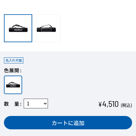
【STEP1】名入れカラーを選択
商品に印字する際の色を決定します。
名入れ可能
商品本体の色により、対応可能なプリントカラ
色展開
ーは異なります。
印字できるエリアが複数ある場合、すべてのエ
リアにおいて印字する色は共通になります。
4,510
数量
¥
(税込)
カートに追加
【STEP2】フォント（書体）を選択
お好みのフォント（書体）を選びます。