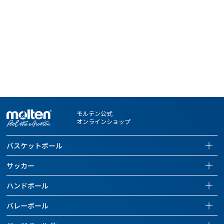
※名入れ商品の場合は、ご入金確認後7営業日以内の発送となりま
す。
※名入れ文字数が多くなった場合、写真イメージと異なり、文字の
大きさが小さくなることがあります。
※雨天でのご使用、稼働の摩擦などにより、印刷部分がはがれ落ち
る場合もあります。あらかじめご了承ください。
※お客さまにお申し込みいただくネーム入れ内容およびデザイン
は、第三者の肖像権・著作権・商標権・意匠権、その他の法的権
利を何ら侵害しないものとみなし、権利者との争いが生じた場合
も当社は一切その責任を負いません。
モルテン公式
※お客さまによる購入商品の転売はご遠慮ください。万一、お客様
オンラインショップ
が購入商品を転売された場合、今後当社がお客様に商品を販売で
きなくなる場合がございます。
バスケットボール
バスケットボールページを見る
サッカー
全ての商品を見る
サッカーページを見る
ハンドボール
バスケットボール
全ての商品を見る
ハンドボールページを見る
バレーボール
バッグ
サッカーボール
全ての商品を見る
バレーボールページを見る