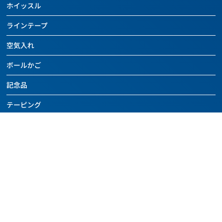
レフェリー用具
チーム用具
ホイッスル
ボールケアグッズ
バッグ
ドッジボール
トレーニング用具
レフェリー用具
チーム用具
ラインテープ
ボールケアグッズ
その他のボール
カウンター
トレーニング用具
レフェリー用具
チーム用具
空気入れ
バッグ
バスケットボール関連用具
関連用具
トレーニング用具
レフェリー用具
ボールケアグッズ
ボールかご
その他
フットサル関連用具
カウンター
トレーニング用具
チーム用具
SALE
記念品
その他
ハンドボール関連用具
関連用具
レフェリー用具
SALE
テーピング
その他
ソフトバレーボール関連用具
その他
SALE
アディダス
その他
SALE
アディダスページを見る
SALE
SALE
全ての商品を見る
セール
ニュース
フットボール
アウトレット
よくあるご質問・お問い合わせ
バスケットボール
ご利用規約
その他のボール
個人情報保護方針