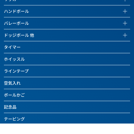
全ての商品を見る
サッカーページを見る
ハンドボール
バスケットボール
全ての商品を見る
ハンドボールページを見る
バレーボール
バッグ
サッカーボール
全ての商品を見る
バレーボールページを見る
ドッジボール 他
ボールケアグッズ
バッグ
ハンドボール
全ての商品を見る
ドッジボールページを見る
チーム用具
タイマー
ボールケアグッズ
バッグ
バレーボール
全ての商品を見る
レフェリー用具
チーム用具
ホイッスル
ボールケアグッズ
バッグ
ドッジボール
トレーニング用具
レフェリー用具
チーム用具
ラインテープ
ボールケアグッズ
その他のボール
カウンター
トレーニング用具
レフェリー用具
チーム用具
空気入れ
バッグ
バスケットボール関連用具
関連用具
トレーニング用具
レフェリー用具
ボールケアグッズ
ボールかご
その他
フットサル関連用具
カウンター
トレーニング用具
チーム用具
SALE
記念品
その他
ハンドボール関連用具
関連用具
レフェリー用具
SALE
テーピング
その他
ソフトバレーボール関連用具
その他
SALE
アディダス
その他
SALE