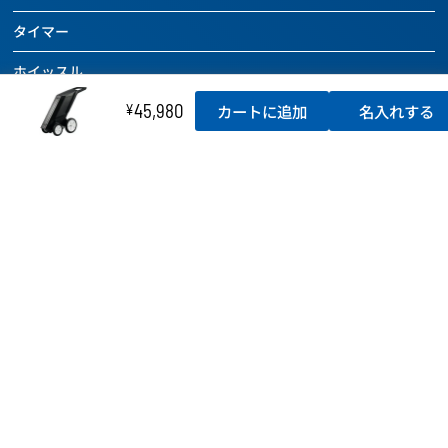
バッグ
ハンドボール
全ての商品を見る
ドッジボールページを見る
チーム用具
タイマー
ボールケアグッズ
バッグ
バレーボール
全ての商品を見る
レフェリー用具
チーム用具
ホイッスル
ボールケアグッズ
バッグ
ドッジボール
トレーニング用具
レフェリー用具
45,980
チーム用具
¥
カートに追加
名入れする
ラインテープ
ボールケアグッズ
その他のボール
カウンター
トレーニング用具
レフェリー用具
チーム用具
空気入れ
バッグ
バスケットボール関連用具
関連用具
トレーニング用具
レフェリー用具
ボールケアグッズ
ボールかご
その他
フットサル関連用具
カウンター
トレーニング用具
チーム用具
SALE
記念品
その他
ハンドボール関連用具
関連用具
レフェリー用具
SALE
テーピング
その他
ソフトバレーボール関連用具
その他
SALE
アディダス
その他
SALE
アディダスページを見る
SALE
SALE
全ての商品を見る
セール
ニュース
フットボール
アウトレット
よくあるご質問・お問い合わせ
バスケットボール