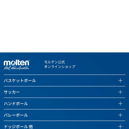
※名入れ商品の場合は、ご入金確認後7営業日以内の発送となりま
す。
※名入れ文字数が多くなった場合、写真イメージと異なり、文字の
大きさが小さくなることがあります。
※雨天でのご使用、稼働の摩擦などにより、印刷部分がはがれ落ち
る場合もあります。あらかじめご了承ください。
※お客さまにお申し込みいただくネーム入れ内容およびデザイン
は、第三者の肖像権・著作権・商標権・意匠権、その他の法的権
利を何ら侵害しないものとみなし、権利者との争いが生じた場合
も当社は一切その責任を負いません。
モルテン公式
※お客さまによる購入商品の転売はご遠慮ください。万一、お客様
オンラインショップ
が購入商品を転売された場合、今後当社がお客様に商品を販売で
きなくなる場合がございます。
バスケットボール
バスケットボールページを見る
サッカー
全ての商品を見る
サッカーページを見る
ハンドボール
バスケットボール
全ての商品を見る
ハンドボールページを見る
バレーボール
バッグ
サッカーボール
全ての商品を見る
バレーボールページを見る
ドッジボール 他
ボールケアグッズ