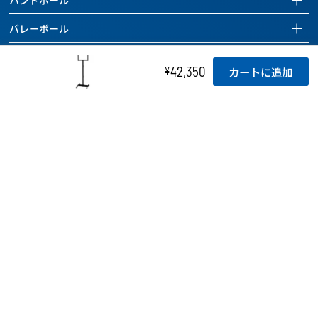
バスケットボール
全ての商品を見る
ハンドボールページを見る
バレーボール
バッグ
サッカーボール
全ての商品を見る
バレーボールページを見る
ドッジボール 他
ボールケアグッズ
バッグ
42,350
ハンドボール
¥
カートに追加
全ての商品を見る
ドッジボールページを見る
チーム用具
タイマー
ボールケアグッズ
バッグ
バレーボール
全ての商品を見る
レフェリー用具
チーム用具
ホイッスル
ボールケアグッズ
バッグ
ドッジボール
トレーニング用具
レフェリー用具
チーム用具
ラインテープ
ボールケアグッズ
その他のボール
カウンター
トレーニング用具
レフェリー用具
チーム用具
空気入れ
バッグ
バスケットボール関連用具
関連用具
トレーニング用具
レフェリー用具
ボールケアグッズ
ボールかご
その他
フットサル関連用具
カウンター
トレーニング用具
チーム用具
SALE
記念品
その他
ハンドボール関連用具
関連用具
レフェリー用具
SALE
テーピング
その他
ソフトバレーボール関連用具
その他
SALE
アディダス
その他
SALE
アディダスページを見る
SALE
SALE