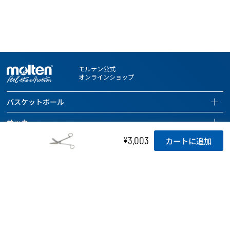
モルテン公式
オンラインショップ
バスケットボール
バスケットボールページを見る
サッカー
全ての商品を見る
サッカーページを見る
3,003
¥
カートに追加
ハンドボール
バスケットボール
全ての商品を見る
ハンドボールページを見る
バレーボール
バッグ
サッカーボール
全ての商品を見る
バレーボールページを見る
ドッジボール 他
ボールケアグッズ
バッグ
ハンドボール
全ての商品を見る
ドッジボールページを見る
チーム用具
タイマー
ボールケアグッズ
バッグ
バレーボール
全ての商品を見る
レフェリー用具
チーム用具
ホイッスル
ボールケアグッズ