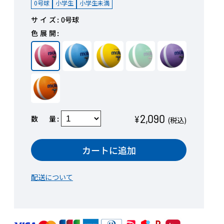
0号球
小学生
小学生未満
サイズ
0号球
色展開
2,090
数量
¥
(税込)
カートに追加
配送について