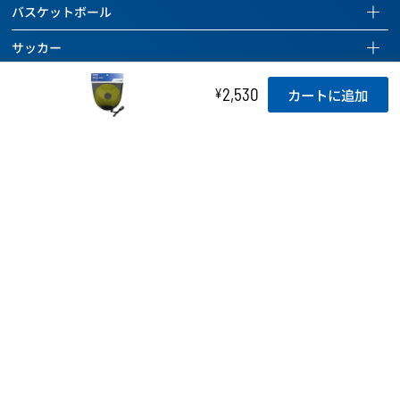
バスケットボール
バスケットボールページを見る
サッカー
全ての商品を見る
サッカーページを見る
ハンドボール
2,530
¥
カートに追加
バスケットボール
全ての商品を見る
ハンドボールページを見る
バレーボール
バッグ
サッカーボール
全ての商品を見る
バレーボールページを見る
ドッジボール 他
ボールケアグッズ
バッグ
ハンドボール
全ての商品を見る
ドッジボールページを見る
チーム用具
タイマー
ボールケアグッズ
バッグ
バレーボール
全ての商品を見る
レフェリー用具
チーム用具
ホイッスル
ボールケアグッズ
バッグ
ドッジボール
トレーニング用具
レフェリー用具
チーム用具
ラインテープ
ボールケアグッズ
その他のボール
カウンター
トレーニング用具
レフェリー用具
チーム用具
空気入れ
バッグ
バスケットボール関連用具
関連用具
トレーニング用具
レフェリー用具
ボールケアグッズ
ボールかご
その他
フットサル関連用具
カウンター
トレーニング用具
チーム用具
SALE
記念品
その他
ハンドボール関連用具
関連用具
レフェリー用具