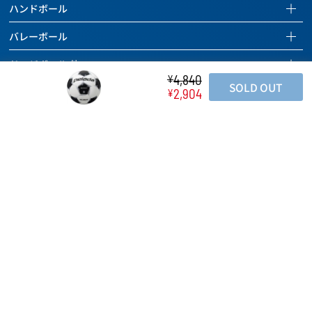
サッカーページを見る
ハンドボール
バスケットボール
全ての商品を見る
ハンドボールページを見る
バレーボール
バッグ
サッカーボール
全ての商品を見る
バレーボールページを見る
ドッジボール 他
ボールケアグッズ
バッグ
ハンドボール
4,840
¥
全ての商品を見る
SOLD OUT
ドッジボールページを見る
チーム用具
タイマー
2,904
¥
ボールケアグッズ
バッグ
バレーボール
全ての商品を見る
レフェリー用具
チーム用具
ホイッスル
ボールケアグッズ
バッグ
ドッジボール
トレーニング用具
レフェリー用具
チーム用具
ラインテープ
ボールケアグッズ
その他のボール
カウンター
トレーニング用具
レフェリー用具
チーム用具
空気入れ
バッグ
バスケットボール関連用具
関連用具
トレーニング用具
レフェリー用具
ボールケアグッズ
ボールかご
その他
フットサル関連用具
カウンター
トレーニング用具
チーム用具
SALE
記念品
その他
ハンドボール関連用具
関連用具
レフェリー用具
SALE
テーピング
その他
ソフトバレーボール関連用具
その他
SALE
アディダス
その他
SALE
アディダスページを見る
SALE