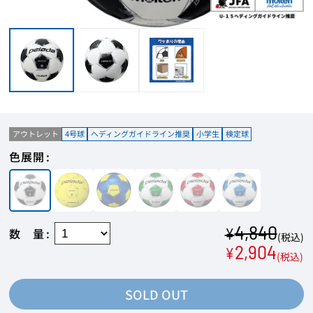
アウトレット
4号球
ヘディングガイドライン推奨
小学生
検定球
色展開
4,840
¥
数量
(税込)
2,904
¥
(税込)
SOLD OUT