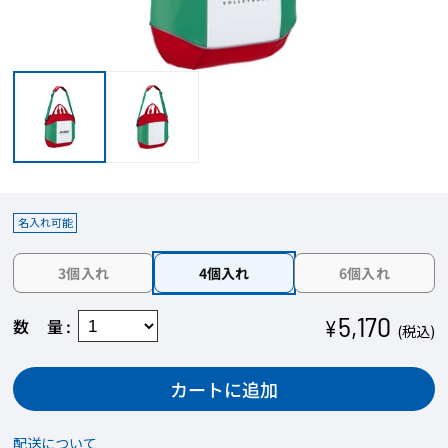
【STEP1】名入れカラーを選択
商品に印字する際の色を決定します。
商品本体の色により、対応可能なプリントカラ
ーは異なります。
印字できるエリアが複数ある場合、すべてのエ
リアにおいて印字する色は共通になります。
名入れ可能
3個入れ
4個入れ
6個入れ
【STEP2】フォント（書体）を選択
お好みのフォント（書体）を選びます。
5,170
数量
¥
(税込)
1つの商品に印字箇所が複数ある場合、印字する
フォントや色はそれぞれ共通です。
カートに追加
配送について