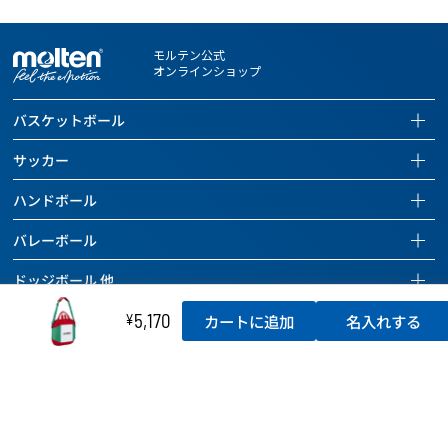
る場合もあります。あらかじめご了承ください。
※お客さまにお申し込みいただくネーム入れ内容およびデザイン
は、第三者の肖像権・著作権・商標権・意匠権、その他の法的権
モルテン公式
利を何ら侵害しないものとみなし、権利者との争いが生じた場合
オンラインショップ
も当社は一切その責任を負いません。
※お客さまによる購入商品の転売はご遠慮ください。万一、お客様
バスケットボール
が購入商品を転売された場合、今後当社がお客様に商品を販売で
バスケットボールページを見る
きなくなる場合がございます。
サッカー
全ての商品を見る
サッカーページを見る
ハンドボール
バスケットボール
全ての商品を見る
ハンドボールページを見る
バレーボール
バッグ
サッカーボール
全ての商品を見る
バレーボールページを見る
ドッジボール 他
ボールケアグッズ
バッグ
ハンドボール
全ての商品を見る
ドッジボールページを見る
チーム用具
5,170
タイマー
¥
カートに追加
名入れする
ボールケアグッズ
バッグ
バレーボール
全ての商品を見る
レフェリー用具
チーム用具
ホイッスル
ボールケアグッズ
バッグ
ドッジボール
トレーニング用具
レフェリー用具
チーム用具
ラインテープ
ボールケアグッズ
その他のボール
カウンター
トレーニング用具
レフェリー用具
チーム用具
空気入れ
バッグ