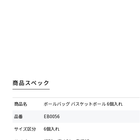
商品スペック
※名入れ商品の場合は、ご入金確認後7営業日
※名入れ文字数が多くなった場合、写真イメー
商品名
ボールバッグ バスケットボール 6個入れ
※雨天でのご使用、稼働の摩擦などにより、印
品番
EB0056
※お客さまにお申し込みいただくネーム入れ内
いが生じた場合も当社は一切その責任を負い
サイズ区分
6個入れ
※お客さまによる購入商品の転売はご遠慮くだ