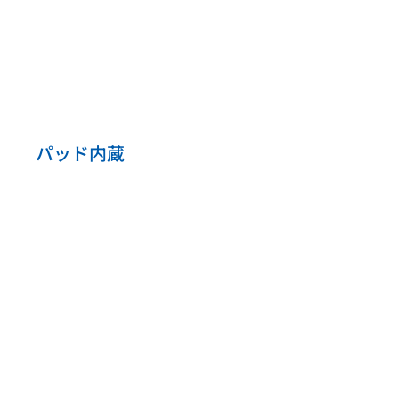
1つの商品に印字箇所が複数ある
【STEP3】名入れ内容を入力
印字したい文字や記号を指定文字
印字できる記号については下記を
パッド内蔵