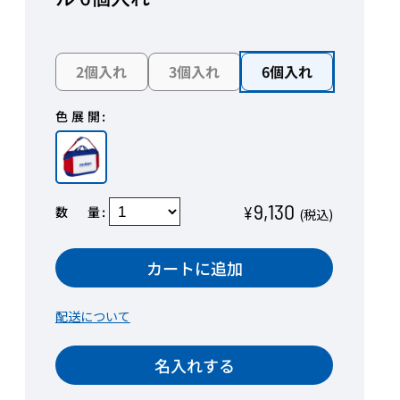
2個入れ
3個入れ
6個入れ
色展開
9,130
数量
¥
(税込)
カートに追加
配送について
名入れする