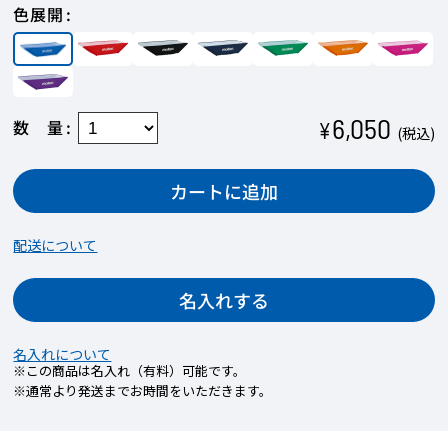
色展開
6,050
数量
¥
(税込)
カートに追加
配送について
【STEP1】名入れカラーを選択
商品に印字する際の色を決定します。
名入れする
商品本体の色により、対応可能なプリントカラ
ーは異なります。
名入れについて
印字できるエリアが複数ある場合、すべてのエ
※この商品は名入れ（有料）可能です。
※通常より発送までお時間をいただきます。
リアにおいて印字する色は共通になります。