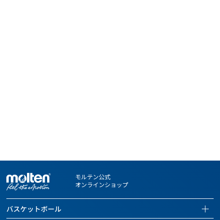
※名入れ商品の場合は、ご入金確認後7営業日以内の発送となりま
す。
※名入れ文字数が多くなった場合、写真イメージと異なり、文字の
大きさが小さくなることがあります。
※雨天でのご使用、稼働の摩擦などにより、印刷部分がはがれ落ち
る場合もあります。あらかじめご了承ください。
※お客さまにお申し込みいただくネーム入れ内容およびデザイン
は、第三者の肖像権・著作権・商標権・意匠権、その他の法的権
利を何ら侵害しないものとみなし、権利者との争いが生じた場合
も当社は一切その責任を負いません。
※お客さまによる購入商品の転売はご遠慮ください。万一、お客様
が購入商品を転売された場合、今後当社がお客様に商品を販売で
きなくなる場合がございます。
モルテン公式
オンラインショップ
バスケットボール