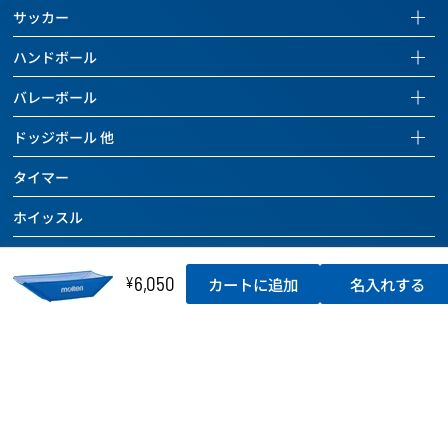
バスケットボールページを見る
サッカー
全ての商品を見る
サッカーページを見る
ハンドボール
バスケットボール
全ての商品を見る
ハンドボールページを見る
バレーボール
バッグ
サッカーボール
全ての商品を見る
バレーボールページを見る
ドッジボール 他
ボールケアグッズ
バッグ
ハンドボール
全ての商品を見る
ドッジボールページを見る
チーム用具
タイマー
ボールケアグッズ
バッグ
バレーボール
全ての商品を見る
レフェリー用具
チーム用具
ホイッスル
ボールケアグッズ
バッグ
ドッジボール
トレーニング用具
レフェリー用具
チーム用具
ラインテープ
ボールケアグッズ
その他のボール
カウンター
トレーニング用具
6,050
¥
カートに追加
名入れする
レフェリー用具
チーム用具
空気入れ
バッグ
バスケットボール関連用具
関連用具
トレーニング用具
レフェリー用具
ボールケアグッズ
ボールかご
その他
フットサル関連用具
カウンター
トレーニング用具
チーム用具
SALE
記念品
その他
ハンドボール関連用具
関連用具
レフェリー用具
SALE
テーピング
その他
ソフトバレーボール関連用具
その他