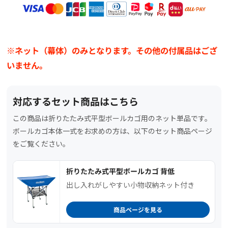
【STEP2】フォント（書体）を選択
お好みのフォント（書体）を選びます。
1つの商品に印字箇所が複数ある場合、印字する
※ネット（幕体）のみとなります。その他の付属品はござ
フォントや色はそれぞれ共通です。
いません。
対応するセット商品はこちら
【STEP3】名入れ内容を入力
この商品は折りたたみ式平型ボールカゴ用のネット単品です。
印字したい文字や記号を指定文字数内で入力し
ボールカゴ本体一式をお求めの方は、以下のセット商品ページ
てください。
をご覧ください。
印字できる記号については下記を確認くださ
い。
折りたたみ式平型ボールカゴ 背低
出し入れがしやすい小物収納ネット付き
商品ページを見る