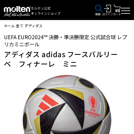
モルテン公式
オンラインショップ
検索
ログイン
カート
ホーム
全て
アディダス
UEFA EURO2024™ 決勝・準決勝限定 公式試合球 レプ
リカミニボール
アディダス adidas フースバルリー
ベ フィナーレ ミニ