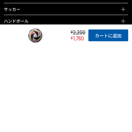
バスケットボールページを見る
サッカー
全ての商品を見る
サッカーページを見る
ハンドボール
バスケットボール
全ての商品を見る
ハンドボールページを見る
2,200
¥
バレーボール
カートに追加
バッグ
1,760
¥
サッカーボール
全ての商品を見る
バレーボールページを見る
ドッジボール 他
ボールケアグッズ
バッグ
ハンドボール
全ての商品を見る
ドッジボールページを見る
チーム用具
タイマー
ボールケアグッズ
バッグ
バレーボール
全ての商品を見る
レフェリー用具
チーム用具
ホイッスル
ボールケアグッズ
バッグ
ドッジボール
トレーニング用具
レフェリー用具
チーム用具
ラインテープ
ボールケアグッズ
その他のボール
カウンター
トレーニング用具
レフェリー用具
チーム用具
空気入れ
バッグ
バスケットボール関連用具
関連用具
トレーニング用具
レフェリー用具
ボールケアグッズ
ボールかご
その他
フットサル関連用具
カウンター
トレーニング用具
チーム用具
SALE
記念品
その他
ハンドボール関連用具
関連用具
レフェリー用具
SALE
テーピング
その他
ソフトバレーボール関連用具
その他