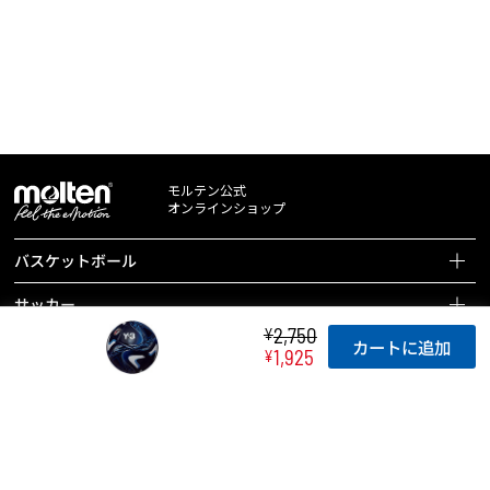
モルテン公式
オンラインショップ
バスケットボール
バスケットボールページを見る
サッカー
全ての商品を見る
2,750
¥
サッカーページを見る
カートに追加
ハンドボール
1,925
¥
バスケットボール
全ての商品を見る
ハンドボールページを見る
バレーボール
バッグ
サッカーボール
全ての商品を見る
バレーボールページを見る
ドッジボール 他
ボールケアグッズ
バッグ
ハンドボール
全ての商品を見る
ドッジボールページを見る
チーム用具
タイマー
ボールケアグッズ