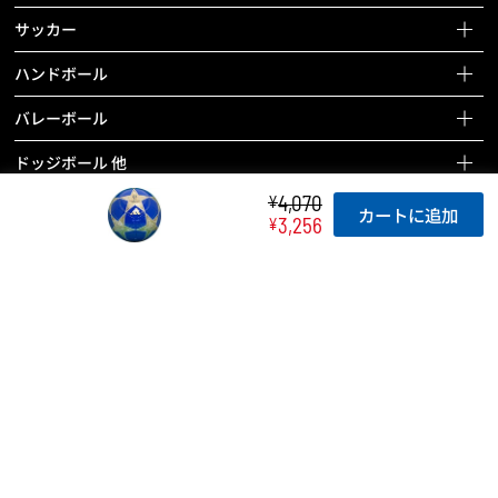
バスケットボールページを見る
サッカー
全ての商品を見る
サッカーページを見る
ハンドボール
バスケットボール
全ての商品を見る
ハンドボールページを見る
バレーボール
バッグ
サッカーボール
全ての商品を見る
バレーボールページを見る
ドッジボール 他
ボールケアグッズ
バッグ
ハンドボール
全ての商品を見る
ドッジボールページを見る
4,070
¥
チーム用具
タイマー
ボールケアグッズ
カートに追加
バッグ
3,256
¥
バレーボール
全ての商品を見る
レフェリー用具
チーム用具
ホイッスル
ボールケアグッズ
バッグ
ドッジボール
トレーニング用具
レフェリー用具
チーム用具
ラインテープ
ボールケアグッズ
その他のボール
カウンター
トレーニング用具
レフェリー用具
チーム用具
空気入れ
バッグ
バスケットボール関連用具
関連用具
トレーニング用具
レフェリー用具
ボールケアグッズ
ボールかご
その他
フットサル関連用具
カウンター
トレーニング用具
チーム用具
SALE
記念品
その他
ハンドボール関連用具
関連用具
レフェリー用具
SALE
テーピング
その他
ソフトバレーボール関連用具
その他