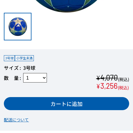
3号球
小学生未満
サイズ
3号球
4,070
¥
数量
(税込)
3,256
¥
(税込)
カートに追加
配送について