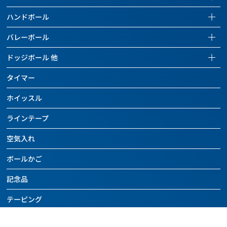
全ての商品を見る
サッカーページを見る
ハンドボール
バスケットボール
全ての商品を見る
ハンドボールページを見る
バレーボール
バッグ
サッカーボール
全ての商品を見る
バレーボールページを見る
ドッジボール 他
ボールケアグッズ
バッグ
ハンドボール
全ての商品を見る
ドッジボールページを見る
チーム用具
タイマー
ボールケアグッズ
バッグ
バレーボール
全ての商品を見る
レフェリー用具
チーム用具
ホイッスル
ボールケアグッズ
バッグ
ドッジボール
トレーニング用具
レフェリー用具
チーム用具
ラインテープ
ボールケアグッズ
その他のボール
カウンター
トレーニング用具
レフェリー用具
チーム用具
空気入れ
バッグ
バスケットボール関連用具
関連用具
トレーニング用具
レフェリー用具
ボールケアグッズ
ボールかご
その他
フットサル関連用具
カウンター
トレーニング用具
チーム用具
SALE
記念品
その他
ハンドボール関連用具
関連用具
レフェリー用具
SALE
テーピング
その他
ソフトバレーボール関連用具
その他
SALE
アディダス
その他
SALE