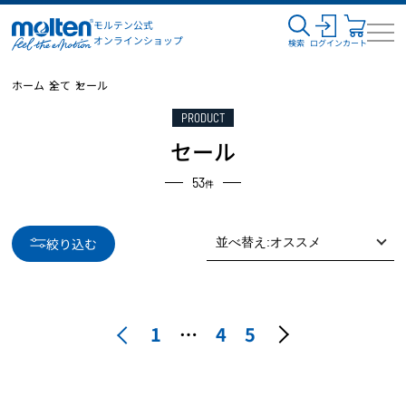
モルテン公式
オンラインショップ
検索
ログイン
カート
ホーム
全て
セール
PRODUCT
セール
53
件
絞り込む
1
…
4
5