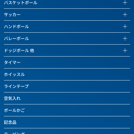
バスケットボール
バスケットボールページを見る
サッカー
全ての商品を見る
サッカーページを見る
ハンドボール
バスケットボール
全ての商品を見る
ハンドボールページを見る
バレーボール
バッグ
サッカーボール
全ての商品を見る
バレーボールページを見る
ドッジボール 他
ボールケアグッズ
バッグ
ハンドボール
全ての商品を見る
ドッジボールページを見る
チーム用具
タイマー
ボールケアグッズ
バッグ
バレーボール
全ての商品を見る
レフェリー用具
チーム用具
ホイッスル
ボールケアグッズ
バッグ
ドッジボール
トレーニング用具
レフェリー用具
チーム用具
ラインテープ
ボールケアグッズ
その他のボール
カウンター
トレーニング用具
レフェリー用具
チーム用具
空気入れ
バッグ
バスケットボール関連用具
関連用具
トレーニング用具
レフェリー用具
ボールケアグッズ
ボールかご
その他
フットサル関連用具
カウンター
トレーニング用具
チーム用具
SALE
記念品
その他
ハンドボール関連用具
関連用具
レフェリー用具
SALE