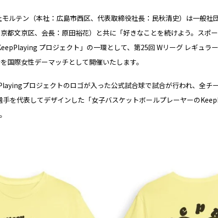
社モルテン（本社：広島市西区、代表取締役社長：民秋清史）は一般社団
東京都文京区、会長：原田裕花）と共に「好きなことを続けよう。スポ
epPlaying プロジェクト」の一環として、第25回 Wリーグ レギュラー
試合を国際女性デーマッチとして開催いたします。
pPlayingプロジェクトのロゴが入った公式試合球で試合が行われ、全
手を代表してデザインした「女子バスケットボールプレーヤーのKeepPl
。