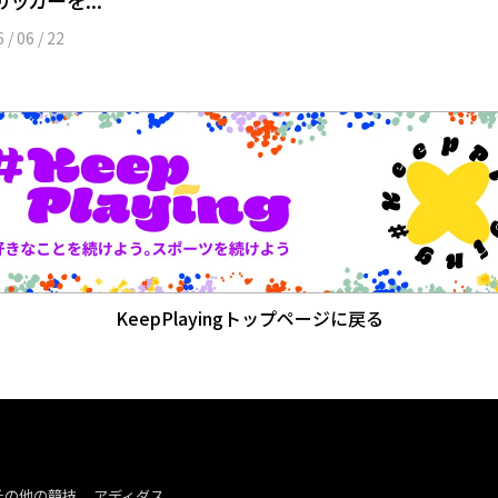
サッカーを...
 / 06 / 22
KeepPlayingトップページに戻る
その他の競技
アディダス