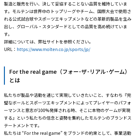
製造と販売を行い、決して妥協することない品質を維持していま
す。モルテンは世界中のトップリーグやチーム、国際大会で使用さ
れる公式試合球やスポーツエキップメントなどの革新的製品を生み
出し、グローバル・スタンダードとしての品質を高め続けていま
す。
詳細については、弊社サイトを参照ください。
URL：
https://www.molten.co.jp/sports/jp/
For the real game（フォー･ザ･リアル･ゲーム）
とは
私たちが製品や活動を通じて実現していきたいこと、すなわち『完
璧なボールとスポーツエキップメントによってプレイヤーのパフォ
ーマンスと意志が100%発揮される時、そこに本物のゲームが実現
する』という私たちの信念と姿勢を集約したモルテンのブランドス
テートメントです。
私たちは “For the real game” をブランドの約束として、事業活動